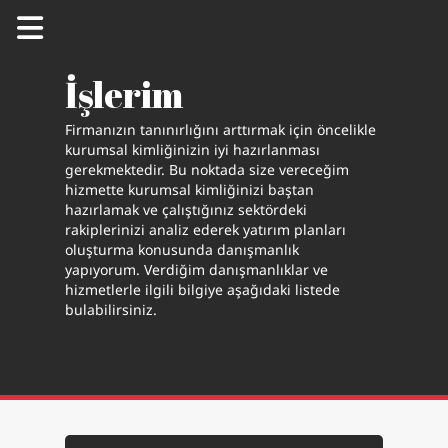
İşlerim
Firmanızın tanınırlığını arttırmak için öncelikle
kurumsal kimliğinizin iyi hazırlanması
gerekmektedir. Bu noktada size vereceğim
Can Bekcan
hizmette kurumsal kimliğinizi baştan
hazırlamak ve çalıştığınız sektördeki
Doğu Akdeniz Üniversitesi
rakiplerinizi analiz ederek yatırım planları
oluşturma konusunda danışmanlık
yapıyorum. Verdiğim danışmanlıklar ve
hizmetlerle ilgili bilgiye aşağıdaki listede
Hakkımda
bulabilirsiniz.
Akademik
Yayın
Projeler