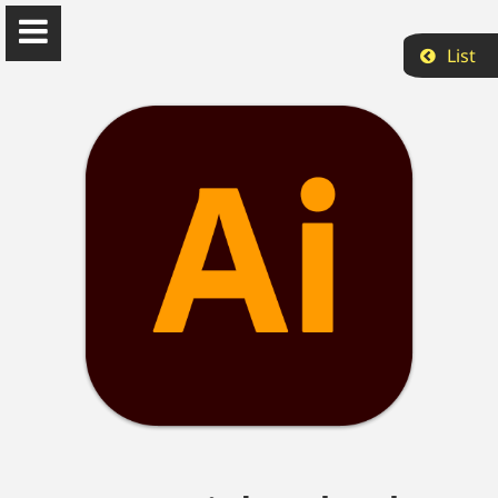
List
Can Bekcan
Doğu Akdeniz Üniversitesi
Hakkımda
Akademik
Yayın
Projeler