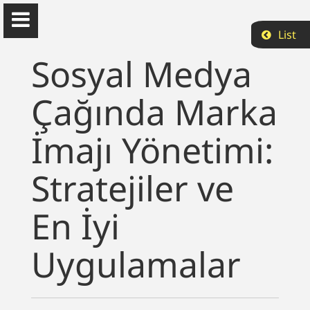
List
Sosyal Medya
Çağında Marka
Can Bekcan
İmajı Yönetimi:
Doğu Akdeniz Üniversitesi
Stratejiler ve
Hakkımda
En İyi
Akademik
Uygulamalar
Yayın
Projeler