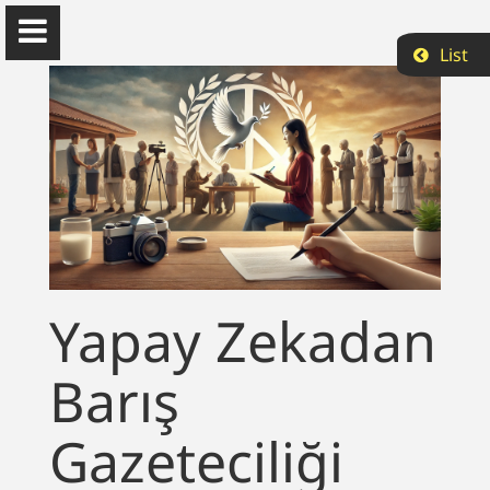
List
Can Bekcan
Doğu Akdeniz Üniversitesi
Yapay Zekadan
Hakkımda
Barış
Akademik
Yayın
Gazeteciliği
Projeler