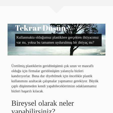
Yazılar
Dalış
Tekrar Düşün
İletişim
Kullanmakta olduğumuz plastiklere gerçekten ihtiyacımız
var mı, yoksa bu tamamen uydurulmuş bir ihtiyaç mı?
English
Üretilmiş plastiklerin geridönüşümü çok uzun ve masraflı
olduğu için firmalar geridönüşüm yalanıyla bizleri
kandırıyorlar. Buna dur diyebilmek için öncelikle plastik
kullanımını azaltacak çalışmalar yapmamız gerekiyor. Büyük
çaplı düşünmeden kendi yapabileceklerimize odaklanmamız
bizleri başarılı kılacak.
Bireysel olarak neler
yapabilirsiniz?