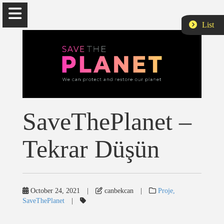
List
Can Bekcan
Doğu Akdeniz Üniversitesi
SaveThePlanet –
Tekrar Düşün
Hakkımda
Akademik
October 24, 2021
|
canbekcan
|
Proje,
Yayın
SaveThePlanet
|
Projeler