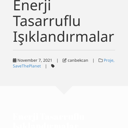
Enerji
Yazılar
Tasarruflu
Dalış
Işıklandırmalar
İletişim
English
November 7, 2021
|
canbekcan
|
Proje,
SaveThePlanet
|
Enerji Tasarruflu
Işıklandırmalar