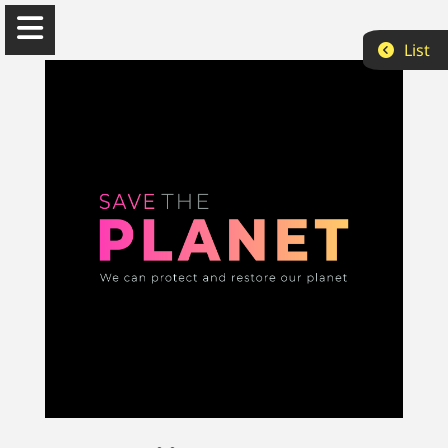
List
Can Bekcan
Doğu Akdeniz Üniversitesi
Hakkımda
Akademik
Yayın
Projeler